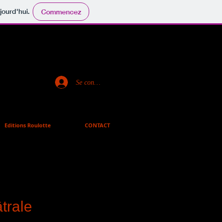
jourd'hui.
Commencez
Se connecter
Editions Roulotte
CONTACT
du doc
trale