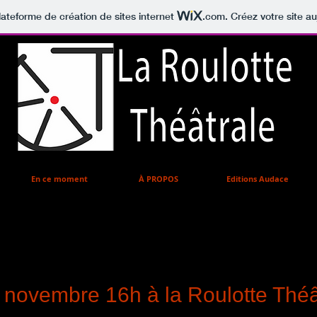
lateforme de création de sites internet
.com
. Créez votre site au
En ce moment
À PROPOS
Editions Audace
le cadre du Mois 
2 novembre 16h à la Roulotte Théâ